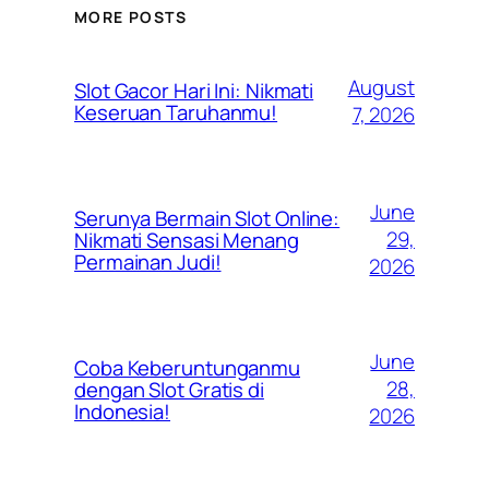
MORE POSTS
August
Slot Gacor Hari Ini: Nikmati
Keseruan Taruhanmu!
7, 2026
June
Serunya Bermain Slot Online:
29,
Nikmati Sensasi Menang
Permainan Judi!
2026
June
Coba Keberuntunganmu
28,
dengan Slot Gratis di
Indonesia!
2026