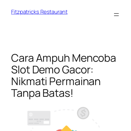
Skip
Fitzpatricks Restaurant
to
content
Cara Ampuh Mencoba
Slot Demo Gacor:
Nikmati Permainan
Tanpa Batas!