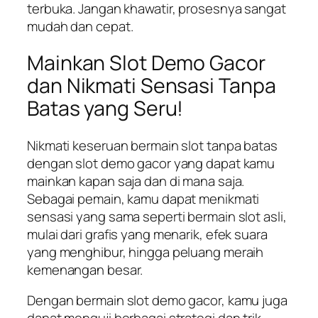
terbuka. Jangan khawatir, prosesnya sangat
mudah dan cepat.
Mainkan Slot Demo Gacor
dan Nikmati Sensasi Tanpa
Batas yang Seru!
Nikmati keseruan bermain slot tanpa batas
dengan slot demo gacor yang dapat kamu
mainkan kapan saja dan di mana saja.
Sebagai pemain, kamu dapat menikmati
sensasi yang sama seperti bermain slot asli,
mulai dari grafis yang menarik, efek suara
yang menghibur, hingga peluang meraih
kemenangan besar.
Dengan bermain slot demo gacor, kamu juga