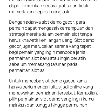
dapat dimainkan secara gratis dan tidak
memerlukan deposit uang asli.
Dengan adanya slot demo gacor, para
pemain dapat mengasah kemampuan dan
strategi mereka dalam bermain slot tanpa
harus khawatir kehilangan uang. Slot demo
gacor juga merupakan sarana yang tepat
bagi pemain yang ingin mencoba jenis
permainan slot baru atau ingin berlatih
sebelum memasang taruhan pada
permainan slot asli.
Untuk mencoba slot demo gacor, kamu
hanya perlu mencari situs judi online yang
menawarkan permainan tersebut. Kemudian,
pilih permainan slot demo yang ingin kamu
mainkan dan tunggu hingga permainan