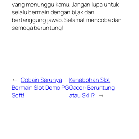
yang menunggu kamu. Jangan lupa untuk
selalu bermain dengan bijak dan
bertanggung jawab. Selamat mencoba dan
semoga beruntung!
←
Cobain Serunya
Kehebohan Slot
Bermain Slot Demo PG
Gacor: Beruntung
Soft!
atau Skill?
→