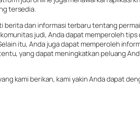
ng tersedia.
uti berita dan informasi terbaru tentang perm
um komunitas judi, Anda dapat memperoleh tips
elain itu, Anda juga dapat memperoleh info
 tertentu, yang dapat meningkatkan peluang 
 yang kami berikan, kami yakin Anda dapat de