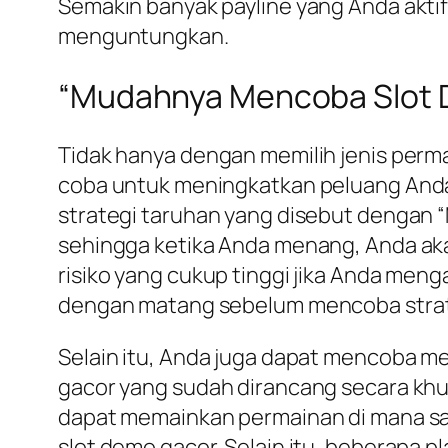
Semakin banyak payline yang Anda akt
menguntungkan.
“Mudahnya Mencoba Slot D
Tidak hanya dengan memilih jenis perm
coba untuk meningkatkan peluang And
strategi taruhan yang disebut dengan “M
sehingga ketika Anda menang, Anda aka
risiko yang cukup tinggi jika Anda men
dengan matang sebelum mencoba strate
Selain itu, Anda juga dapat mencoba m
gacor yang sudah dirancang secara khu
dapat memainkan permainan di mana saj
slot demo gacor. Selain itu, beberapa 