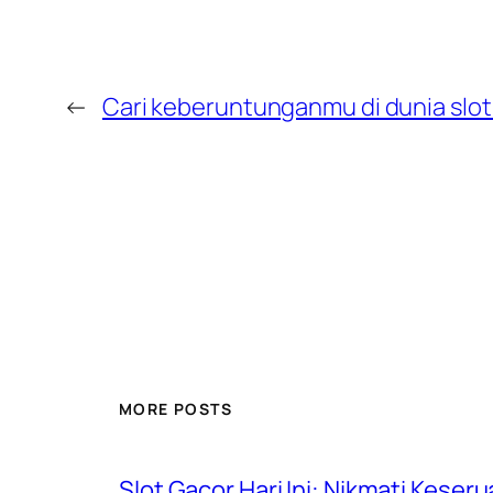
←
Cari keberuntunganmu di dunia slot
MORE POSTS
Slot Gacor Hari Ini: Nikmati Kese