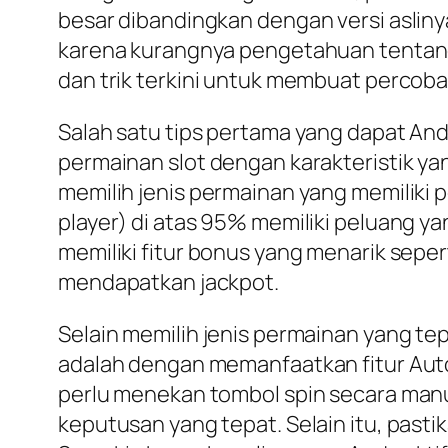
besar dibandingkan dengan versi asliny
karena kurangnya pengetahuan tentang 
dan trik terkini untuk membuat percob
Salah satu tips pertama yang dapat And
permainan slot dengan karakteristik y
memilih jenis permainan yang memiliki 
player) di atas 95% memiliki peluang ya
memiliki fitur bonus yang menarik sepe
mendapatkan jackpot.
Selain memilih jenis permainan yang tep
adalah dengan memanfaatkan fitur Auto
perlu menekan tombol spin secara man
keputusan yang tepat. Selain itu, past