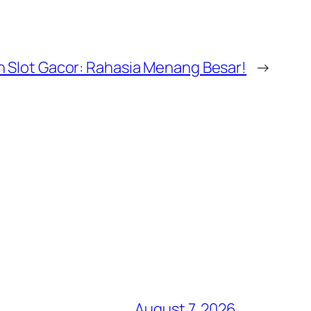
 Slot Gacor: Rahasia Menang Besar!
→
August 7, 2026