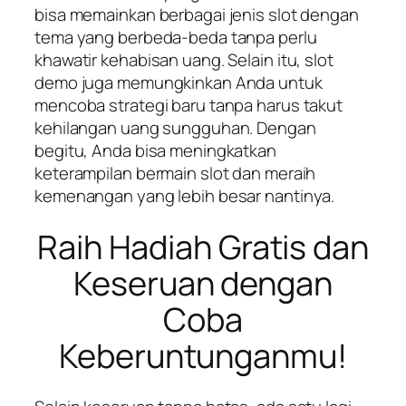
bisa memainkan berbagai jenis slot dengan
tema yang berbeda-beda tanpa perlu
khawatir kehabisan uang. Selain itu, slot
demo juga memungkinkan Anda untuk
mencoba strategi baru tanpa harus takut
kehilangan uang sungguhan. Dengan
begitu, Anda bisa meningkatkan
keterampilan bermain slot dan meraih
kemenangan yang lebih besar nantinya.
Raih Hadiah Gratis dan
Keseruan dengan
Coba
Keberuntunganmu!