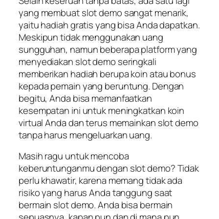
Selain keseruan tanpa batas, ada satu lagi
yang membuat slot demo sangat menarik,
yaitu hadiah gratis yang bisa Anda dapatkan.
Meskipun tidak menggunakan uang
sungguhan, namun beberapa platform yang
menyediakan slot demo seringkali
memberikan hadiah berupa koin atau bonus
kepada pemain yang beruntung. Dengan
begitu, Anda bisa memanfaatkan
kesempatan ini untuk meningkatkan koin
virtual Anda dan terus memainkan slot demo
tanpa harus mengeluarkan uang.
Masih ragu untuk mencoba
keberuntunganmu dengan slot demo? Tidak
perlu khawatir, karena memang tidak ada
risiko yang harus Anda tanggung saat
bermain slot demo. Anda bisa bermain
sepuasnya, kapan pun dan di mana pun