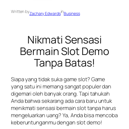
Written by
in
Zachary Edwards
Business
Nikmati Sensasi
Bermain Slot Demo
Tanpa Batas!
Siapa yang tidak suka game slot? Game
yang satu ini memang sangat populer dan
digemari oleh banyak orang. Tapi tahukah
Anda bahwa sekarang ada cara baru untuk
menikmati sensasi bermain slot tanpa harus
mengeluarkan uang? Ya, Anda bisa mencoba
keberuntunganmu dengan slot demo!