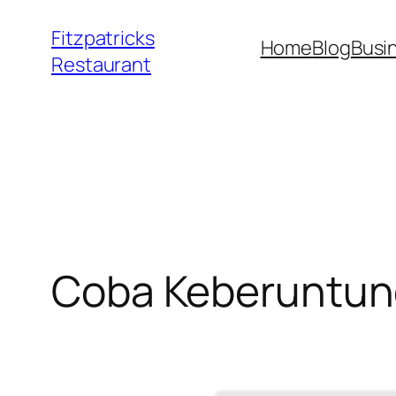
Skip
Fitzpatricks
to
Home
Blog
Busi
Restaurant
content
Coba Keberuntun