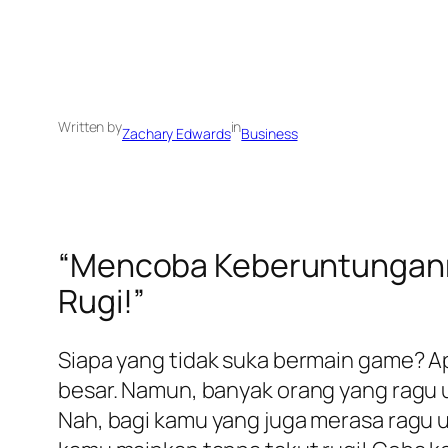
Written by
in
Zachary Edwards
Business
“Mencoba Keberuntunganmu
Rugi!”
Siapa yang tidak suka bermain game? 
besar. Namun, banyak orang yang ragu
Nah, bagi kamu yang juga merasa ragu 