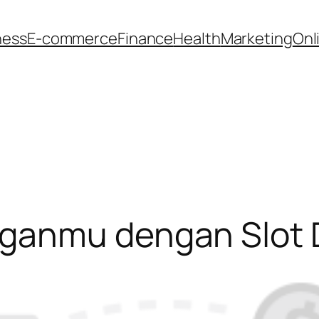
ness
E-commerce
Finance
Health
Marketing
Onl
ganmu dengan Slot 