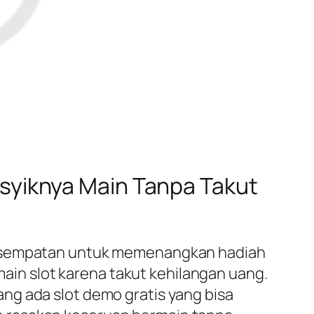
yiknya Main Tanpa Takut
 kesempatan untuk memenangkan hadiah
n slot karena takut kehilangan uang.
ng ada slot demo gratis yang bisa