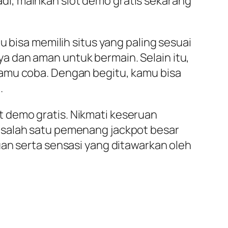
i, mainkan slot demo gratis sekarang
u bisa memilih situs yang paling sesuai
 dan aman untuk bermain. Selain itu,
kamu coba. Dengan begitu, kamu bisa
.
 demo gratis. Nikmati keseruan
 salah satu pemenang jackpot besar
uan serta sensasi yang ditawarkan oleh