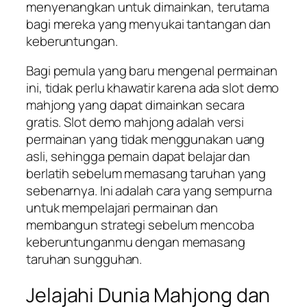
menyenangkan untuk dimainkan, terutama
bagi mereka yang menyukai tantangan dan
keberuntungan.
Bagi pemula yang baru mengenal permainan
ini, tidak perlu khawatir karena ada slot demo
mahjong yang dapat dimainkan secara
gratis. Slot demo mahjong adalah versi
permainan yang tidak menggunakan uang
asli, sehingga pemain dapat belajar dan
berlatih sebelum memasang taruhan yang
sebenarnya. Ini adalah cara yang sempurna
untuk mempelajari permainan dan
membangun strategi sebelum mencoba
keberuntunganmu dengan memasang
taruhan sungguhan.
Jelajahi Dunia Mahjong dan