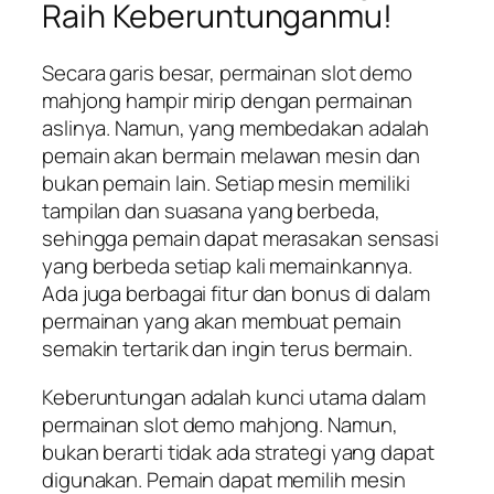
Raih Keberuntunganmu!
Secara garis besar, permainan slot demo
mahjong hampir mirip dengan permainan
aslinya. Namun, yang membedakan adalah
pemain akan bermain melawan mesin dan
bukan pemain lain. Setiap mesin memiliki
tampilan dan suasana yang berbeda,
sehingga pemain dapat merasakan sensasi
yang berbeda setiap kali memainkannya.
Ada juga berbagai fitur dan bonus di dalam
permainan yang akan membuat pemain
semakin tertarik dan ingin terus bermain.
Keberuntungan adalah kunci utama dalam
permainan slot demo mahjong. Namun,
bukan berarti tidak ada strategi yang dapat
digunakan. Pemain dapat memilih mesin