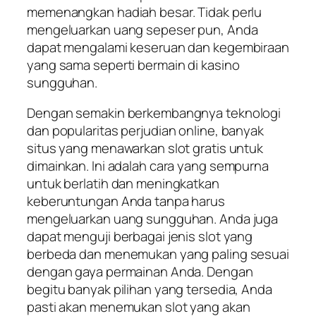
memenangkan hadiah besar. Tidak perlu
mengeluarkan uang sepeser pun, Anda
dapat mengalami keseruan dan kegembiraan
yang sama seperti bermain di kasino
sungguhan.
Dengan semakin berkembangnya teknologi
dan popularitas perjudian online, banyak
situs yang menawarkan slot gratis untuk
dimainkan. Ini adalah cara yang sempurna
untuk berlatih dan meningkatkan
keberuntungan Anda tanpa harus
mengeluarkan uang sungguhan. Anda juga
dapat menguji berbagai jenis slot yang
berbeda dan menemukan yang paling sesuai
dengan gaya permainan Anda. Dengan
begitu banyak pilihan yang tersedia, Anda
pasti akan menemukan slot yang akan