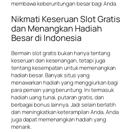
membawa keberuntungan besar bagi Anda.
Nikmati Keseruan Slot Gratis
dan Menangkan Hadiah
Besar di Indonesia
Bermain slot gratis bukan hanya tentang
keseruan dan kesenangan, tetapi juga
tentang kesempatan untuk memenangkan
hadiah besar. Banyak situs yang
menawarkan hadiah yang menggiurkan bagi
para pemain yang beruntung. Ini termasuk
hadiah uang tunai, putaran gratis, dan
berbagai bonus lainnya. Jadi selain berlatih
dan meningkatkan keterampilan Anda, Anda
juga dapat memenangkan hadiah yang
menarik.