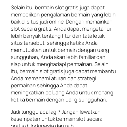
Selain itu, bermain slot gratis juga dapat
memberikan pengalaman bermain yang lebih
baik di situs judi online. Dengan memainkan
slot secara gratis, Anda dapat mengetahui
lebih banyak tentang fitur dan tata letak
situs tersebut, sehingga ketika Anda
memutuskan untuk bermain dengan uang
sungguhan, Anda akan lebih familiar dan
siap untuk menghadapi permainan. Selain
itu, bermain slot gratis juga dapat membantu
Anda memahami aturan dan strategi
permainan sehingga Anda dapat
meningkatkan peluang Anda untuk menang
ketika bermain dengan uang sungguhan.
Jadi tunggu apa lagi? Jangan lewatkan
kesempatan untuk bermain slot secara
gratis di Indonesia dan raih