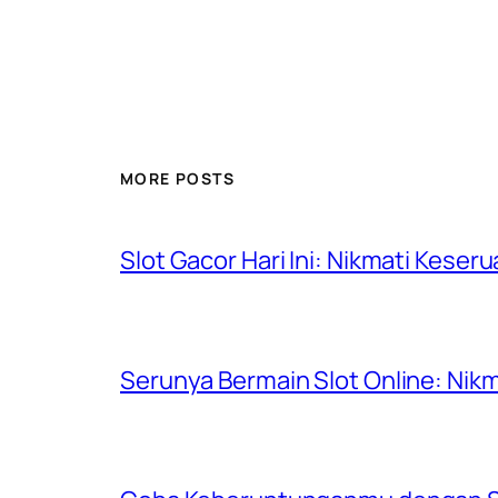
MORE POSTS
Slot Gacor Hari Ini: Nikmati Kese
Serunya Bermain Slot Online: Nik