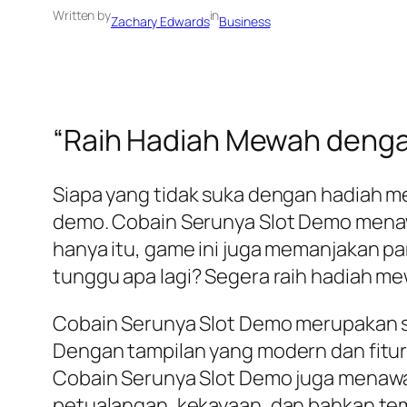
Written by
in
Zachary Edwards
Business
“Raih Hadiah Mewah denga
Siapa yang tidak suka dengan hadiah m
demo. Cobain Serunya Slot Demo menaw
hanya itu, game ini juga memanjakan p
tunggu apa lagi? Segera raih hadiah 
Cobain Serunya Slot Demo merupakan sal
Dengan tampilan yang modern dan fitur-f
Cobain Serunya Slot Demo juga menawar
petualangan, kekayaan, dan bahkan tem