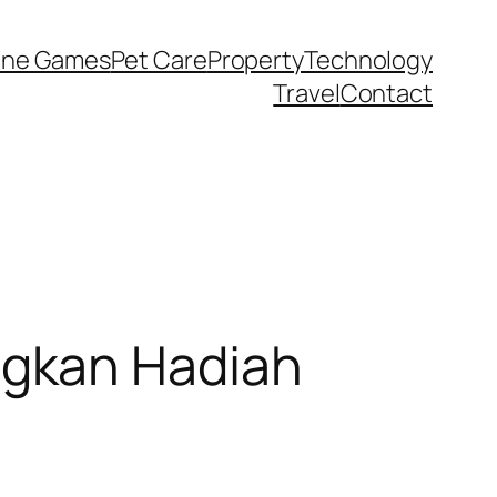
ine Games
Pet Care
Property
Technology
Travel
Contact
ngkan Hadiah