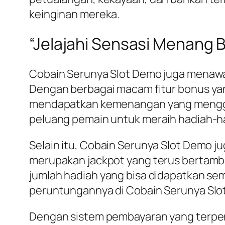
keinginan mereka.
“Jelajahi Sensasi Menang 
Cobain Serunya Slot Demo juga menawar
Dengan berbagai macam fitur bonus yan
mendapatkan kemenangan yang menggiur
peluang pemain untuk meraih hadiah-
Selain itu, Cobain Serunya Slot Demo 
merupakan jackpot yang terus bertamba
jumlah hadiah yang bisa didapatkan s
peruntungannya di Cobain Serunya Slo
Dengan sistem pembayaran yang terperc