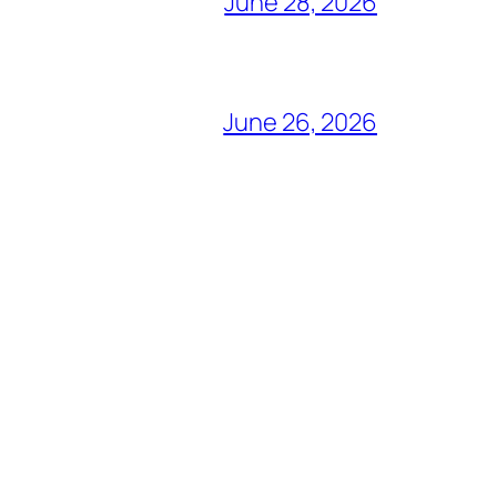
June 28, 2026
June 26, 2026