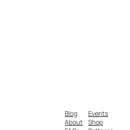
Blog
Events
About
Shop