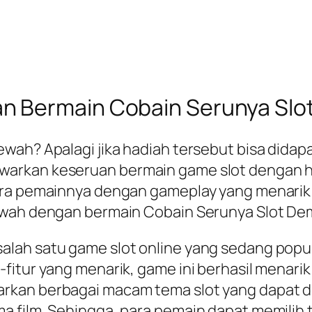
n Bermain Cobain Serunya Slo
ewah? Apalagi jika hadiah tersebut bisa dida
arkan keseruan bermain game slot dengan h
ara pemainnya dengan gameplay yang menarik 
mewah dengan bermain Cobain Serunya Slot De
ah satu game slot online yang sedang populer
itur yang menarik, game ini berhasil menarik 
kan berbagai macam tema slot yang dapat dip
a film. Sehingga, para pemain dapat memilih