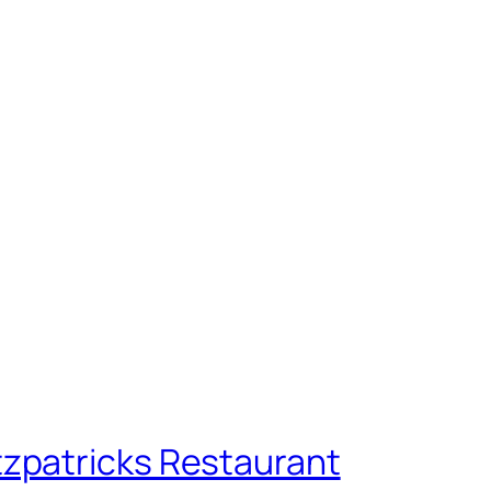
tzpatricks Restaurant