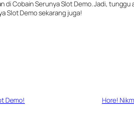
di Cobain Serunya Slot Demo. Jadi, tunggu ap
ya Slot Demo sekarang juga!
ot Demo!
Hore! Nikm