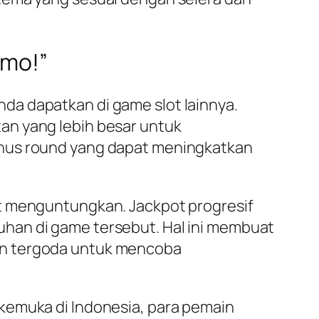
emo!”
da dapatkan di game slot lainnya.
an yang lebih besar untuk
onus round yang dapat meningkatkan
at menguntungkan. Jackpot progresif
han di game tersebut. Hal ini membuat
in tergoda untuk mencoba
kemuka di Indonesia, para pemain