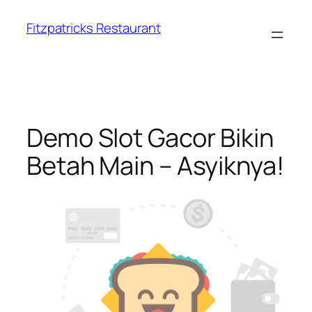
Skip
Fitzpatricks Restaurant
to
content
Demo Slot Gacor Bikin
Betah Main – Asyiknya!