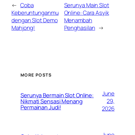
←
Coba
Serunya Main Slot
Keberuntunganmu
Online: Cara Asyik
dengan Slot Demo
Menambah
Mahjong!
Penghasilan
→
MORE POSTS
June
Serunya Bermain Slot Online:
29,
Nikmati Sensasi Menang
Permainan Judi!
2026
June