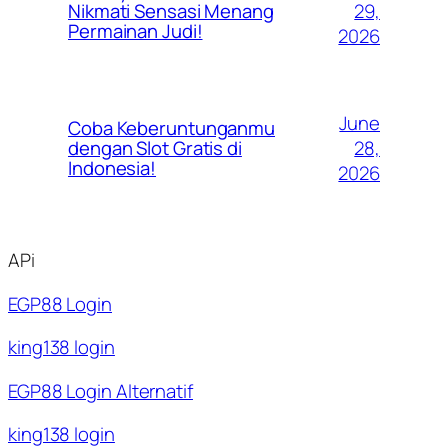
29,
Nikmati Sensasi Menang
Permainan Judi!
2026
June
Coba Keberuntunganmu
28,
dengan Slot Gratis di
Indonesia!
2026
APi
EGP88 Login
king138 login
EGP88 Login Alternatif
king138 login