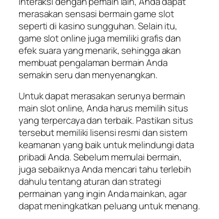
interaksi dengan pemain lain, Anda dapat
merasakan sensasi bermain game slot
seperti di kasino sungguhan. Selain itu,
game slot online juga memiliki grafis dan
efek suara yang menarik, sehingga akan
membuat pengalaman bermain Anda
semakin seru dan menyenangkan.
Untuk dapat merasakan serunya bermain
main slot online, Anda harus memilih situs
yang terpercaya dan terbaik. Pastikan situs
tersebut memiliki lisensi resmi dan sistem
keamanan yang baik untuk melindungi data
pribadi Anda. Sebelum memulai bermain,
juga sebaiknya Anda mencari tahu terlebih
dahulu tentang aturan dan strategi
permainan yang ingin Anda mainkan, agar
dapat meningkatkan peluang untuk menang.