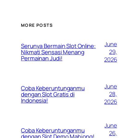
MORE POSTS
June
Serunya Bermain Slot Online:
29,
Nikmati Sensasi Menang
Permainan Judi!
2026
June
Coba Keberuntunganmu
28,
dengan Slot Gratis di
Indonesia!
2026
June
Coba Keberuntunganmu
26,
dengan Slot Demo Mahjong!