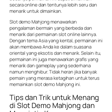
secara online dan tentunya lebih seru dan
menarik untuk dimainkan.
Slot demo Mahjong menawarkan
pengalaman bermain yang berbeda dan
menarik dari permainan slot online lainnya.
Dengan tema Asia yang kental, permainan ini
akan membawa Anda ke dalam suasana
oriental yang eksotis dan menarik. Selain itu,
permainan ini juga menawarkan grafis yang
menarik dan gameplay yang sederhana
namun menghibur. Tidak heran jika banyak
pemain yang merasa ketagihan untuk terus
memainkan slot demo Mahjong ini.
Tips dan Trik untuk Menang
di Slot Demo Mahjong dan