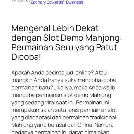
Zachary Edwards
Business
Mengenal Lebih Dekat
dengan Slot Demo Mahjong:
Permainan Seru yang Patut
Dicoba!
Apakah Anda pecinta judi online? Atau
mungkin Anda hanya suka mencoba-coba
permainan baru? Jika iya, maka Anda wajib
mencoba permainan slot demo Mahjong
yang sedang viral saat ini. Permainan ini
merupakan salah satu jenis permainan slot
yang diadaptasi dari permainan tradisional
Mahjong yang berasal dari China. Namun,
bedanya permainan ini dapat dimainkan