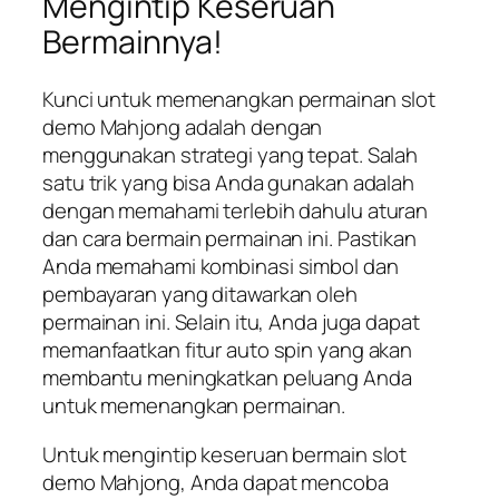
Mengintip Keseruan
Bermainnya!
Kunci untuk memenangkan permainan slot
demo Mahjong adalah dengan
menggunakan strategi yang tepat. Salah
satu trik yang bisa Anda gunakan adalah
dengan memahami terlebih dahulu aturan
dan cara bermain permainan ini. Pastikan
Anda memahami kombinasi simbol dan
pembayaran yang ditawarkan oleh
permainan ini. Selain itu, Anda juga dapat
memanfaatkan fitur auto spin yang akan
membantu meningkatkan peluang Anda
untuk memenangkan permainan.
Untuk mengintip keseruan bermain slot
demo Mahjong, Anda dapat mencoba