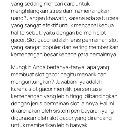
yang sedang mencari cara untuk
menghilangkan stres dan memenangkan
uang? Jangan khawatir, karena ada satu cara
yang sangat efektif untuk mencapai kedua
hal tersebut, yaitu dengan bermain slot
gacor. Slot gacor adalah jenis permainan slot
yang sangat populer dan sering memberikan
kemenangan besar kepada para pemainnya.
Mungkin Anda bertanya-tanya, apa yang
membuat slot gacor begitu menarik dan
menguntungkan? Jawabannya adalah
karena slot gacor memiliki persentase
kemenangan yang lebih tinggi dibandingkan
dengan jenis permainan slot lainnya. Hal ini
dikarenakan oleh sistem pembayaran yang
digunakan oleh slot gacor yang dirancang
untuk memberikan lebih banyak