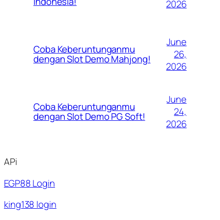
Indonesia!
2026
June
Coba Keberuntunganmu
26,
dengan Slot Demo Mahjong!
2026
June
Coba Keberuntunganmu
24,
dengan Slot Demo PG Soft!
2026
APi
EGP88 Login
king138 login