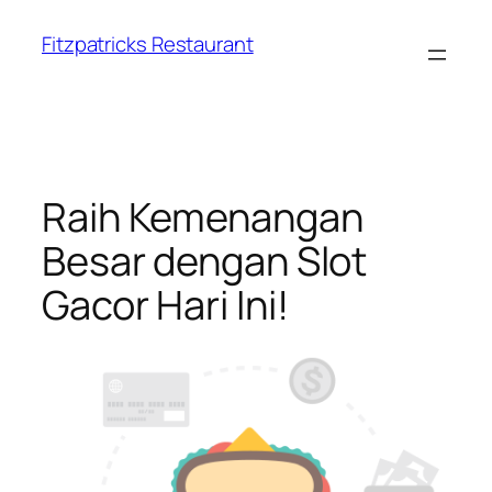
Skip
Fitzpatricks Restaurant
to
content
Raih Kemenangan
Besar dengan Slot
Gacor Hari Ini!