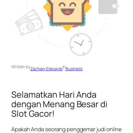
Written by
in
Zachary Edwards
Business
Selamatkan Hari Anda
dengan Menang Besar di
Slot Gacor!
Apakah Anda seorang penggemar judi online