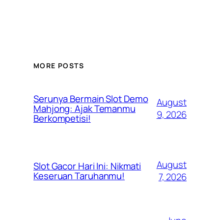
MORE POSTS
Serunya Bermain Slot Demo
August
Mahjong: Ajak Temanmu
9, 2026
Berkompetisi!
August
Slot Gacor Hari Ini: Nikmati
Keseruan Taruhanmu!
7, 2026