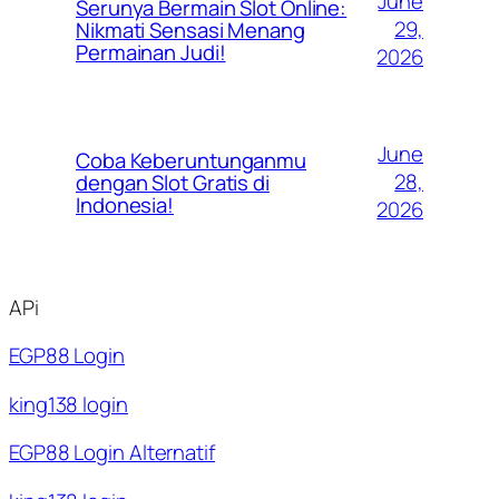
June
Serunya Bermain Slot Online:
29,
Nikmati Sensasi Menang
Permainan Judi!
2026
June
Coba Keberuntunganmu
28,
dengan Slot Gratis di
Indonesia!
2026
APi
EGP88 Login
king138 login
EGP88 Login Alternatif