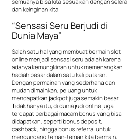
semuanya bisa kita sesuaikan dengan selera
dan keinginan kita.
“Sensasi Seru Berjudi di
Dunia Maya”
Salah satu hal yang membuat bermain slot
online menjadi sensasi seru adalah karena
adanya kemungkinan untuk memenangkan
hadiah besar dalam satu kali putaran.
Dengan permainan yang sederhana dan
mudah dimainkan, peluang untuk
mendapatkan jackpot juga semakin besar.
Tidak hanya itu, di dunia judi online juga
terdapat berbagai macam bonus yang bisa
didapatkan, seperti bonus deposit,
cashback, hingga bonus referral untuk
mengundang teman-teman kita bermain.