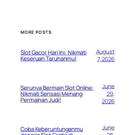
MORE POSTS
August
Slot Gacor Hari Ini: Nikmati
Keseruan Taruhanmu!
7, 2026
June
Serunya Bermain Slot Online:
29,
Nikmati Sensasi Menang
Permainan Judi!
2026
June
Coba Keberuntunganmu
28,