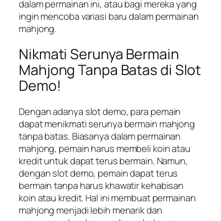
dalam permainan ini, atau bagi mereka yang
ingin mencoba variasi baru dalam permainan
mahjong.
Nikmati Serunya Bermain
Mahjong Tanpa Batas di Slot
Demo!
Dengan adanya slot demo, para pemain
dapat menikmati serunya bermain mahjong
tanpa batas. Biasanya dalam permainan
mahjong, pemain harus membeli koin atau
kredit untuk dapat terus bermain. Namun,
dengan slot demo, pemain dapat terus
bermain tanpa harus khawatir kehabisan
koin atau kredit. Hal ini membuat permainan
mahjong menjadi lebih menarik dan