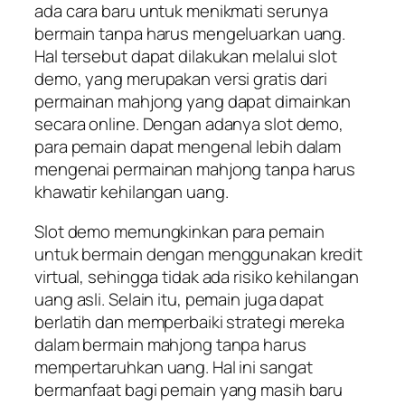
ada cara baru untuk menikmati serunya
bermain tanpa harus mengeluarkan uang.
Hal tersebut dapat dilakukan melalui slot
demo, yang merupakan versi gratis dari
permainan mahjong yang dapat dimainkan
secara online. Dengan adanya slot demo,
para pemain dapat mengenal lebih dalam
mengenai permainan mahjong tanpa harus
khawatir kehilangan uang.
Slot demo memungkinkan para pemain
untuk bermain dengan menggunakan kredit
virtual, sehingga tidak ada risiko kehilangan
uang asli. Selain itu, pemain juga dapat
berlatih dan memperbaiki strategi mereka
dalam bermain mahjong tanpa harus
mempertaruhkan uang. Hal ini sangat
bermanfaat bagi pemain yang masih baru