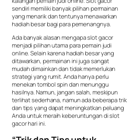
kalangan pemain judi online. Slot gacor
sendiri memiliki banyak pilihan permainan
yang menarik dan tentunya menawarkan
hadiah besar bagi para pemenangnya.
Ada banyak alasan mengapa slot gacor
menjadi pilihan utama para pemain judi
online. Selain karena hadiah besar yang
ditawarkan, permainan ini juga sangat
mudah dimainkan dan tidak memerlukan
strategi yang rumit. Anda hanya perlu
menekan tombol spin dan menunggu
hasilnya. Namun, jangan salah, meskipun
terlihat sederhana, namun ada beberapa trik
dan tips yang dapat meningkatkan peluang
Anda untuk meraih keberuntungan di slot
gacor hari ini.
“Trik dan Tips untuk