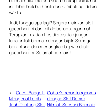
bermain. Jika merasa sudah cukup untuk hari
ini, lebih baik berhenti dan kembali lagi di lain
waktu.
Jadi, tunggu apa lagi? Segera mainkan slot
gacor hari ini dan raih keberuntunganmu!
Terapkan trik dan tips di atas dan jangan
lupa untuk bermain dengan bijak. Semoga
beruntung dan menangkan big win di slot
gacor hari ini! Selamat bermain!
←
Gacor Banget!
Coba Keberuntunganmu
Mengenal Lebih
dengan Slot Demo:
Jauh Tentang Slot
Nikmati Sensasi Bermain