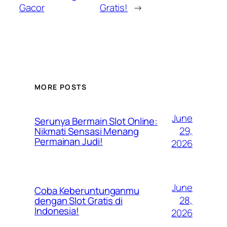
Gacor
Gratis!
→
MORE POSTS
June
Serunya Bermain Slot Online:
29,
Nikmati Sensasi Menang
Permainan Judi!
2026
June
Coba Keberuntunganmu
28,
dengan Slot Gratis di
Indonesia!
2026