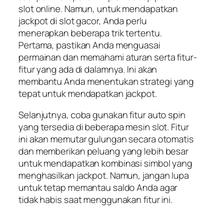
slot online. Namun, untuk mendapatkan
jackpot di slot gacor, Anda perlu
menerapkan beberapa trik tertentu.
Pertama, pastikan Anda menguasai
permainan dan memahami aturan serta fitur-
fitur yang ada di dalamnya. Ini akan
membantu Anda menentukan strategi yang
tepat untuk mendapatkan jackpot.
Selanjutnya, coba gunakan fitur auto spin
yang tersedia di beberapa mesin slot. Fitur
ini akan memutar gulungan secara otomatis
dan memberikan peluang yang lebih besar
untuk mendapatkan kombinasi simbol yang
menghasilkan jackpot. Namun, jangan lupa
untuk tetap memantau saldo Anda agar
tidak habis saat menggunakan fitur ini.