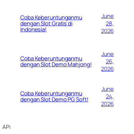
June
Coba Keberuntunganmu
28,
dengan Slot Gratis di
Indonesia!
2026
June
Coba Keberuntunganmu
26,
dengan Slot Demo Mahjong!
2026
June
Coba Keberuntunganmu
24,
dengan Slot Demo PG Soft!
2026
APi