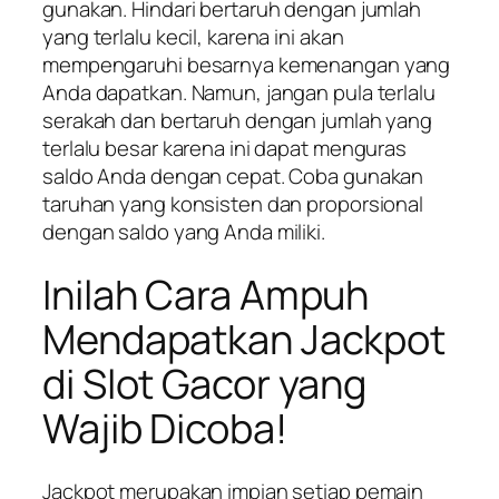
gunakan. Hindari bertaruh dengan jumlah
yang terlalu kecil, karena ini akan
mempengaruhi besarnya kemenangan yang
Anda dapatkan. Namun, jangan pula terlalu
serakah dan bertaruh dengan jumlah yang
terlalu besar karena ini dapat menguras
saldo Anda dengan cepat. Coba gunakan
taruhan yang konsisten dan proporsional
dengan saldo yang Anda miliki.
Inilah Cara Ampuh
Mendapatkan Jackpot
di Slot Gacor yang
Wajib Dicoba!
Jackpot merupakan impian setiap pemain