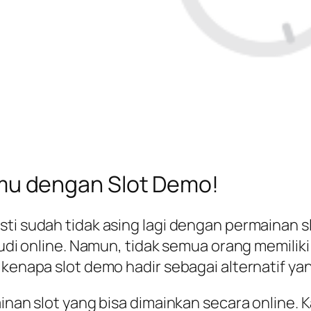
u dengan Slot Demo!
ti sudah tidak asing lagi dengan permainan s
n judi online. Namun, tidak semua orang memil
 kenapa slot demo hadir sebagai alternatif ya
ainan slot yang bisa dimainkan secara online.