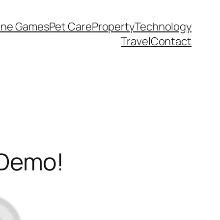
ine Games
Pet Care
Property
Technology
Travel
Contact
 Demo!