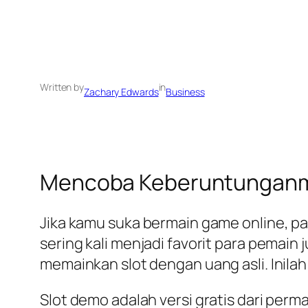
Written by
in
Zachary Edwards
Business
Mencoba Keberuntunganm
Jika kamu suka bermain game online, pas
sering kali menjadi favorit para pemai
memainkan slot dengan uang asli. Inilah
Slot demo adalah versi gratis dari perm