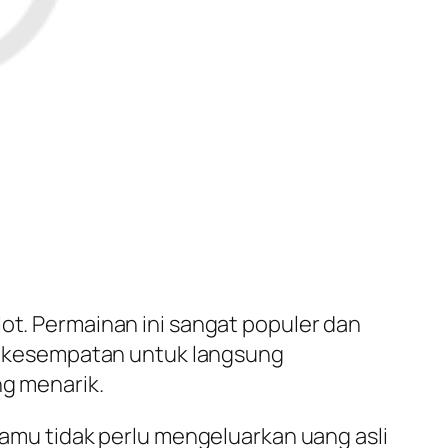
lot. Permainan ini sangat populer dan
iki kesempatan untuk langsung
ng menarik.
 Kamu tidak perlu mengeluarkan uang asli