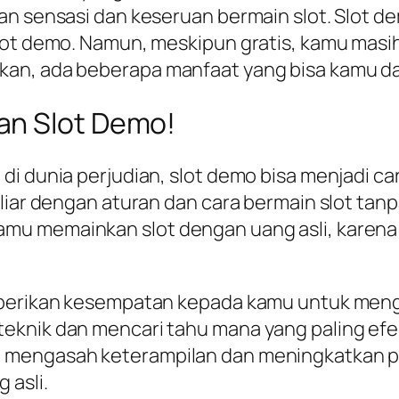
an sensasi dan keseruan bermain slot. Slot de
slot demo. Namun, meskipun gratis, kamu ma
an, ada beberapa manfaat yang bisa kamu da
an Slot Demo!
di dunia perjudian, slot demo bisa menjadi c
liar dengan aturan dan cara bermain slot tanp
mu memainkan slot dengan uang asli, karena 
mberikan kesempatan kepada kamu untuk meng
teknik dan mencari tahu mana yang paling e
at mengasah keterampilan dan meningkatka
 asli.