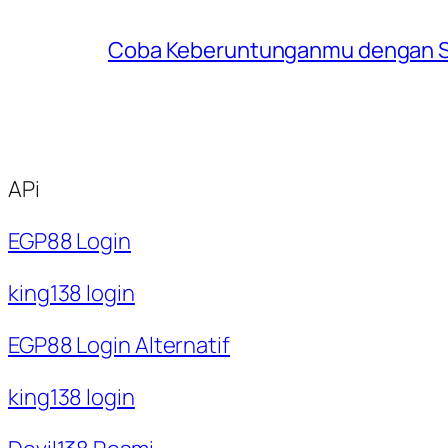
Coba Keberuntunganmu dengan S
APi
EGP88 Login
king138 login
EGP88 Login Alternatif
king138 login