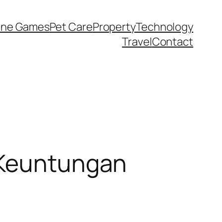
ine Games
Pet Care
Property
Technology
Travel
Contact
i Keuntungan