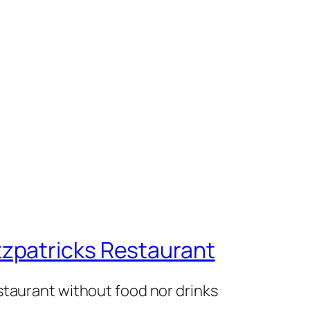
tzpatricks Restaurant
taurant without food nor drinks