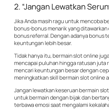
2. “Jangan Lewatkan Serun
Jika Anda masih ragu untuk mencoba ber
bonus-bonus menarik yang ditawarkan ol
bonus referral. Dengan adanya bonus 
keuntungan lebih besar.
Tidak hanya itu, bermain slot online 
mencapai puluhan hingga ratusan juta rup
mencari keuntungan besar dengan cepat
meningkatkan skill bermain slot online
Jangan lewatkan keseruan bermain slot
untuk bermain dengan bijak dan bertan
terbawa emosi saat mengalami kekalah