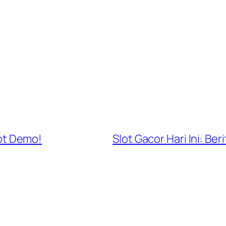
ot Demo!
Slot Gacor Hari Ini: Be