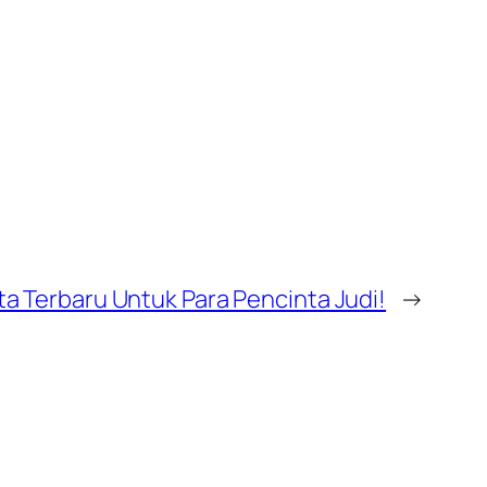
rita Terbaru Untuk Para Pencinta Judi!
→