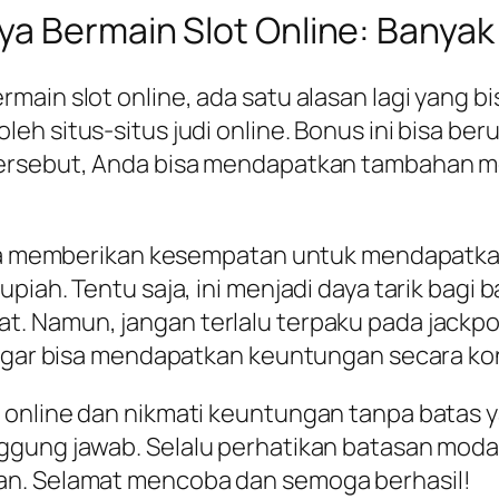
ya Bermain Slot Online: Banya
main slot online, ada satu alasan lagi yang b
eh situs-situs judi online. Bonus ini bisa be
tersebut, Anda bisa mendapatkan tambahan m
juga memberikan kesempatan untuk mendapatka
iah. Tentu saja, ini menjadi daya tarik bagi b
. Namun, jangan terlalu terpaku pada jackpo
 agar bisa mendapatkan keuntungan secara ko
 online dan nikmati keuntungan tanpa batas y
ggung jawab. Selalu perhatikan batasan moda
an. Selamat mencoba dan semoga berhasil!