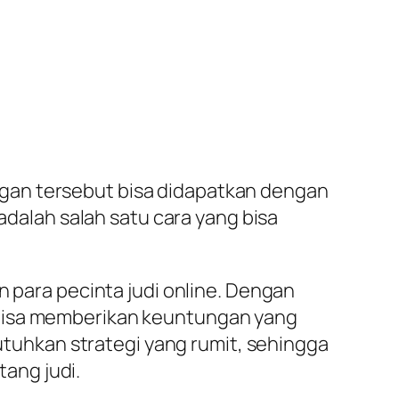
gan tersebut bisa didapatkan dengan
 adalah salah satu cara yang bisa
n para pecinta judi online. Dengan
 bisa memberikan keuntungan yang
butuhkan strategi yang rumit, sehingga
ang judi.