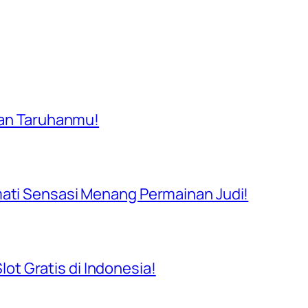
ruan Taruhanmu!
mati Sensasi Menang Permainan Judi!
t Gratis di Indonesia!