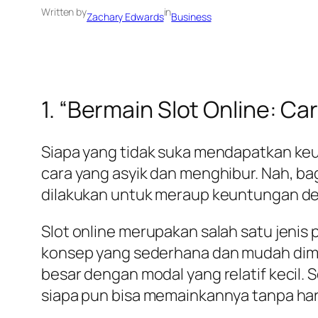
Written by
in
Zachary Edwards
Business
1. “Bermain Slot Online: C
Siapa yang tidak suka mendapatkan ke
cara yang asyik dan menghibur. Nah, bagi
dilakukan untuk meraup keuntungan d
Slot online merupakan salah satu jenis 
konsep yang sederhana dan mudah dima
besar dengan modal yang relatif kecil. 
siapa pun bisa memainkannya tanpa ha