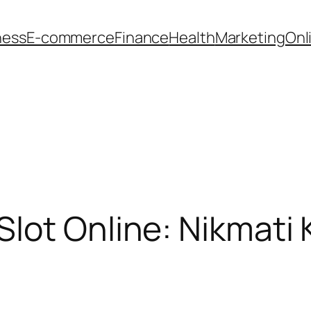
ness
E-commerce
Finance
Health
Marketing
Onl
Slot Online: Nikmat